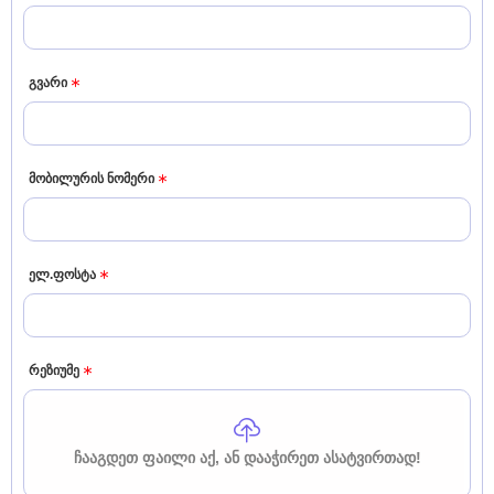
გვარი
მობილურის ნომერი
ელ.ფოსტა
რეზიუმე
ᲩᲐᲐᲒᲓᲔᲗ ᲤᲐᲘᲚᲘ ᲐᲥ, ᲐᲜ ᲓᲐᲐᲭᲘᲠᲔᲗ ᲐᲡᲐᲢᲕᲘᲠᲗᲐᲓ!